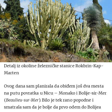
Detalj iz okoline železničke stanice Rokbrin-Kap-
Marten
Ovog dana sam planirala da obiđem još dva mesta
na putu povratka u Nicu – Monako i Bolije-sir-Mer
(
Beaulieu-sur-Mer
). Bilo je tek rano popodne i
smatrala sam da je bolje da prvo odem do Bolijea