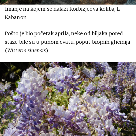
Imanje na kojem se nalazi Korbizjeova koliba, L
Kabanon
Pošto je bio početak aprila, neke od biljaka pored
staze bile su u punom cvatu, poput brojnih glicinija
(
Wisteria sinensis
).