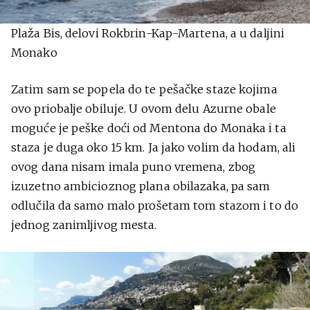
Plaža Bis, delovi Rokbrin-Kap-Martena, a u daljini
Monako
Zatim sam se popela do te pešačke staze kojima
ovo priobalje obiluje. U ovom delu Azurne obale
moguće je peške doći od Mentona do Monaka i ta
staza je duga oko 15 km. Ja jako volim da hodam, ali
ovog dana nisam imala puno vremena, zbog
izuzetno ambicioznog plana obilazaka, pa sam
odlučila da samo malo prošetam tom stazom i to do
jednog zanimljivog mesta.