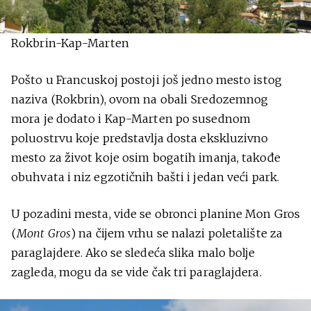
Rokbrin-Kap-Marten
Pošto u Francuskoj postoji još jedno mesto istog
naziva (Rokbrin), ovom na obali Sredozemnog
mora je dodato i Kap-Marten po susednom
poluostrvu koje predstavlja dosta ekskluzivno
mesto za život koje osim bogatih imanja, takođe
obuhvata i niz egzotičnih bašti i jedan veći park.
U pozadini mesta, vide se obronci planine Mon Gros
(
Mont Gros
) na čijem vrhu se nalazi poletalište za
paraglajdere. Ako se sledeća slika malo bolje
zagleda, mogu da se vide čak tri paraglajdera.