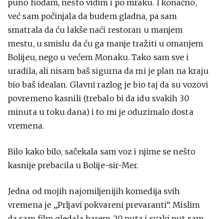
puno hodam, nešto vidim i po mraku. I konačno,
već sam počinjala da budem gladna, pa sam
smatrala da ću lakše naći restoran u manjem
mestu, u smislu da ću ga manje tražiti u omanjem
Bolijeu, nego u većem Monaku. Tako sam sve i
uradila, ali nisam baš sigurna da mi je plan na kraju
bio baš idealan. Glavni razlog je bio taj da su vozovi
povremeno kasnili (trebalo bi da idu svakih 30
minuta u toku dana) i to mi je oduzimalo dosta
vremena.
Bilo kako bilo, sačekala sam voz i njime se nešto
kasnije prebacila u Bolije-sir-Mer.
Jedna od mojih najomiljenijih komedija svih
vremena je „Prljavi pokvareni prevaranti“. Mislim
da sam film gledala barem 20 puta i svaki put sam