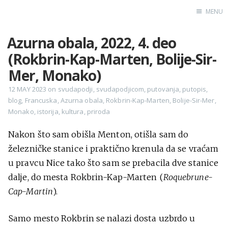
MENU
Azurna obala, 2022, 4. deo
Home
(Rokbrin-Kap-Marten, Bolije-Sir-
Engl
Mer, Monako)
12 MAY 2023
on
svudapodji
,
svudapodjicom
,
putovanja
,
putopis
,
blog
,
Francuska
,
Azurna obala
,
Rokbrin-Kap-Marten
,
Bolije-Sir-Mer
,
X
Monako
,
istorija
,
kultura
,
priroda
Instagram
Pinterest
Nakon što sam obišla Menton, otišla sam do
železničke stanice i praktično krenula da se vraćam
YouTube
u pravcu Nice tako što sam se prebacila dve stanice
dalje, do mesta Rokbrin-Kap-Marten (
Roquebrune-
Cap-Martin
).
Sadržaj
Samo mesto Rokbrin se nalazi dosta uzbrdo u