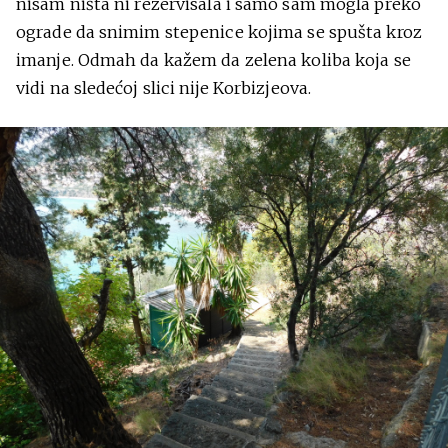
nisam ništa ni rezervisala i samo sam mogla preko
ograde da snimim stepenice kojima se spušta kroz
imanje. Odmah da kažem da zelena koliba koja se
vidi na sledećoj slici nije Korbizjeova.