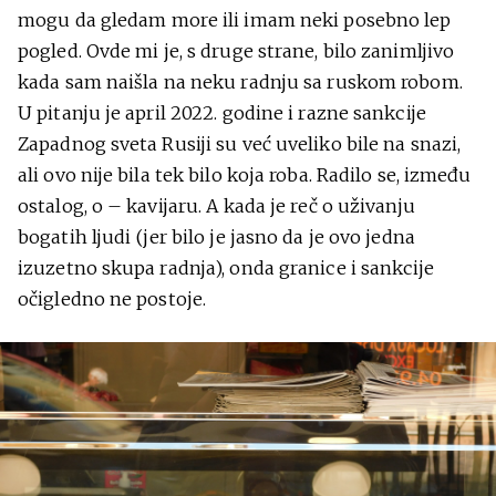
mogu da gledam more ili imam neki posebno lep
pogled. Ovde mi je, s druge strane, bilo zanimljivo
kada sam naišla na neku radnju sa ruskom robom.
U pitanju je april 2022. godine i razne sankcije
Zapadnog sveta Rusiji su već uveliko bile na snazi,
ali ovo nije bila tek bilo koja roba. Radilo se, između
ostalog, o – kavijaru. A kada je reč o uživanju
bogatih ljudi (jer bilo je jasno da je ovo jedna
izuzetno skupa radnja), onda granice i sankcije
očigledno ne postoje.