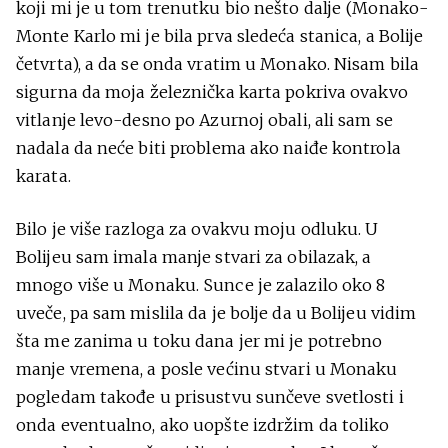
koji mi je u tom trenutku bio nešto dalje (Monako-
Monte Karlo mi je bila prva sledeća stanica, a Bolije
četvrta), a da se onda vratim u Monako. Nisam bila
sigurna da moja železnička karta pokriva ovakvo
vitlanje levo-desno po Azurnoj obali, ali sam se
nadala da neće biti problema ako naiđe kontrola
karata.
Bilo je više razloga za ovakvu moju odluku. U
Bolijeu sam imala manje stvari za obilazak, a
mnogo više u Monaku. Sunce je zalazilo oko 8
uveče, pa sam mislila da je bolje da u Bolijeu vidim
šta me zanima u toku dana jer mi je potrebno
manje vremena, a posle većinu stvari u Monaku
pogledam takođe u prisustvu sunčeve svetlosti i
onda eventualno, ako uopšte izdržim da toliko