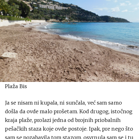
Plaža Bis
Ja se nisam ni kupala, ni sunčala, već sam samo
došla da ovde malo prošetam. Kod drugog, istočnog
kraja plaže, prolazi jedna od brojnih priobalnih
pešačkih staza koje ovde postoje. Ipak, pre nego što
sam se pozabavila tom stazom, osvrnula sam se i tu