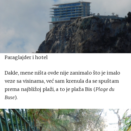
Paraglajder i hotel
Dakle, mene ništa ovde nije zanimalo što je imalo
veze sa visinama, već sam krenula da se spuštam
prema najbližoj plaži, a to je plaža Bis (
Plage du
Buse
).