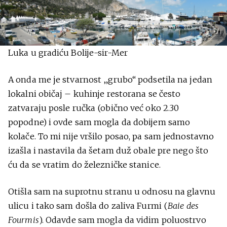
Luka u gradiću Bolije-sir-Mer
A onda me je stvarnost „grubo“ podsetila na jedan
lokalni običaj – kuhinje restorana se često
zatvaraju posle ručka (obično već oko 2.30
popodne) i ovde sam mogla da dobijem samo
kolače. To mi nije vršilo posao, pa sam jednostavno
izašla i nastavila da šetam duž obale pre nego što
ću da se vratim do železničke stanice.
Otišla sam na suprotnu stranu u odnosu na glavnu
ulicu i tako sam došla do zaliva Furmi (
Baie des
Fourmis
). Odavde sam mogla da vidim poluostrvo