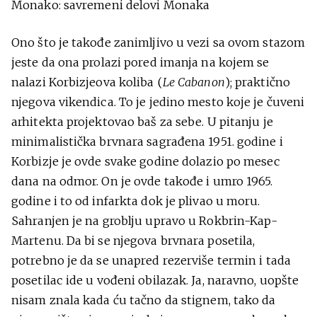
Monako: savremeni delovi Monaka
Ono što je takođe zanimljivo u vezi sa ovom stazom
jeste da ona prolazi pored imanja na kojem se
nalazi Korbizjeova koliba (
Le Cabanon
); praktično
njegova vikendica. To je jedino mesto koje je čuveni
arhitekta projektovao baš za sebe. U pitanju je
minimalistička brvnara sagrađena 1951. godine i
Korbizje je ovde svake godine dolazio po mesec
dana na odmor. On je ovde takođe i umro 1965.
godine i to od infarkta dok je plivao u moru.
Sahranjen je na groblju upravo u Rokbrin-Kap-
Martenu. Da bi se njegova brvnara posetila,
potrebno je da se unapred rezerviše termin i tada
posetilac ide u vođeni obilazak. Ja, naravno, uopšte
nisam znala kada ću tačno da stignem, tako da