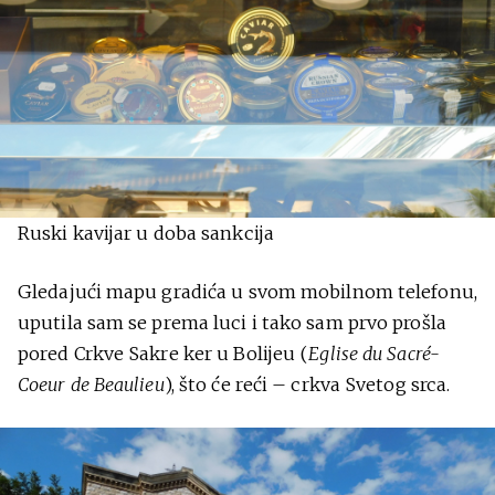
Ruski kavijar u doba sankcija
Gledajući mapu gradića u svom mobilnom telefonu,
uputila sam se prema luci i tako sam prvo prošla
pored Crkve Sakre ker u Bolijeu (
Eglise du Sacré-
Coeur de Beaulieu
), što će reći – crkva Svetog srca.