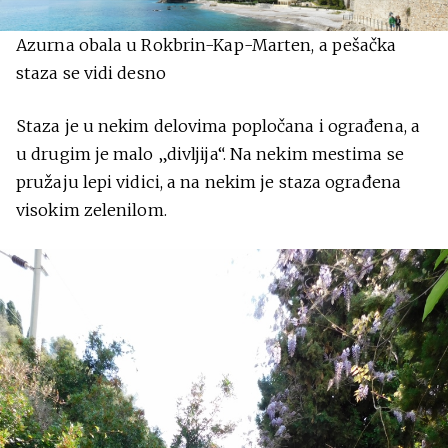
Azurna obala u Rokbrin-Kap-Marten, a pešačka
staza se vidi desno
Staza je u nekim delovima popločana i ograđena, a
u drugim je malo „divljija“. Na nekim mestima se
pružaju lepi vidici, a na nekim je staza ograđena
visokim zelenilom.