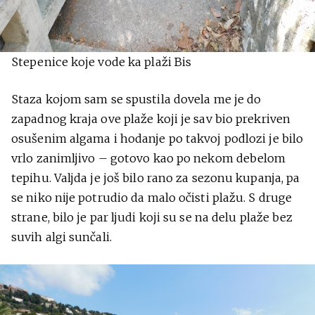
Stepenice koje vode ka plaži Bis
Staza kojom sam se spustila dovela me je do
zapadnog kraja ove plaže koji je sav bio prekriven
osušenim algama i hodanje po takvoj podlozi je bilo
vrlo zanimljivo – gotovo kao po nekom debelom
tepihu. Valjda je još bilo rano za sezonu kupanja, pa
se niko nije potrudio da malo očisti plažu. S druge
strane, bilo je par ljudi koji su se na delu plaže bez
suvih algi sunčali.