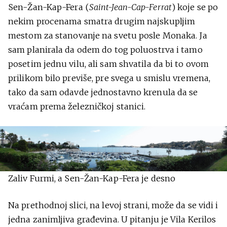
Sen-Žan-Kap-Fera (
Saint-Jean-Cap-Ferrat
) koje se po
nekim procenama smatra drugim najskupljim
mestom za stanovanje na svetu posle Monaka. Ja
sam planirala da odem do tog poluostrva i tamo
posetim jednu vilu, ali sam shvatila da bi to ovom
prilikom bilo previše, pre svega u smislu vremena,
tako da sam odavde jednostavno krenula da se
vraćam prema železničkoj stanici.
Zaliv Furmi, a Sen-Žan-Kap-Fera je desno
Na prethodnoj slici, na levoj strani, može da se vidi i
jedna zanimljiva građevina. U pitanju je Vila Kerilos