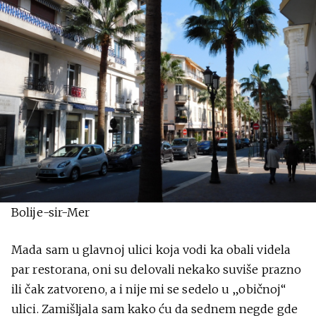
Bolije-sir-Mer
Mada sam u glavnoj ulici koja vodi ka obali videla
par restorana, oni su delovali nekako suviše prazno
ili čak zatvoreno, a i nije mi se sedelo u „običnoj“
ulici. Zamišljala sam kako ću da sednem negde gde