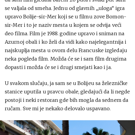
se valjala od smeha. Jednu od glavnih „uloga“ igra
upravo Bolije-sir-Mer koji se u filmu zove Bomon-
sir-Mer i to je naziv mesta u kojem se odvija veći
deo filma. Film je 1988. godine upravo i sniman na
Azurnoj obali i ko želi da vidi kako najelegantnija i
najskuplja mesta u ovom delu Francuske izgledaju
neka pogleda film. Možda će se i sam film drugima
dopasti i možda će se i drugi smejati kao i ja.
U svakom slučaju, ja sam se u Bolijeu sa železničke
stanice uputila u pravcu obale, gledajući da li negde
postoji i neki restoran gde bih mogla da sednem da
ručam. Sve mi je nekako delovalo uspavano.