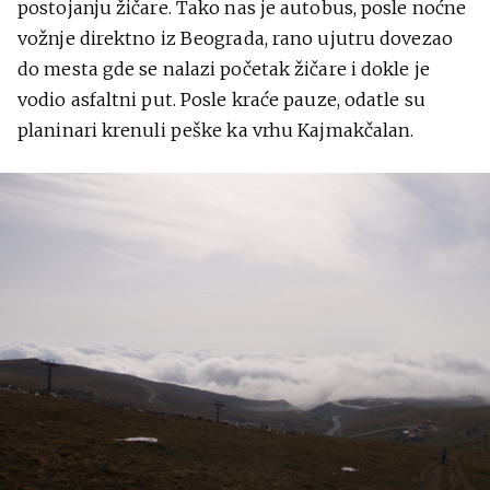
postojanju žičare. Tako nas je autobus, posle noćne
vožnje direktno iz Beograda, rano ujutru dovezao
do mesta gde se nalazi početak žičare i dokle je
vodio asfaltni put. Posle kraće pauze, odatle su
planinari krenuli peške ka vrhu Kajmakčalan.