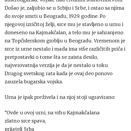
Došao je, zaljubio se u Srbiju i Srbe, i ostao sa njima
do svoje smrti u Beogradu, 1929. godine. Po
njegovoj izričitoj želji, srce mu je stavljeno u urnu i
doneseno na Kajmakčalan, a telo mu je sahranjeno
na Topčiderskom groblju u Beogradu. Vremenom je
srce iz urne nestalo i mada ima više različitih priča i
pretpostavki o tome šta se zaista desilo,
najverovatnija verzija je da je nestalo u toku
Drugog svetskog rata kada je ovaj deo ponovo
zаuzela bugarska vojska.
Urna je ipak preživela i na njoj stoji ugravirano:
“Ovde u ovoj urni, na vrhu Kajmakčalana
zlatno srce spava,
prijatelj Srba