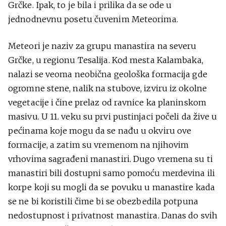
Grčke. Ipak, to je bila i prilika da se ode u
jednodnevnu posetu čuvenim Meteorima.
Meteori je naziv za grupu manastira na severu
Grčke, u regionu Tesalija. Kod mesta Kalambaka,
nalazi se veoma neobična geološka formacija gde
ogromne stene, nalik na stubove, izviru iz okolne
vegetacije i čine prelaz od ravnice ka planinskom
masivu. U 11. veku su prvi pustinjaci počeli da žive u
pećinama koje mogu da se nađu u okviru ove
formacije, a zatim su vremenom na njihovim
vrhovima sagrađeni manastiri. Dugo vremena su ti
manastiri bili dostupni samo pomoću merdevina ili
korpe koji su mogli da se povuku u manastire kada
se ne bi koristili čime bi se obezbedila potpuna
nedostupnost i privatnost manastira. Danas do svih