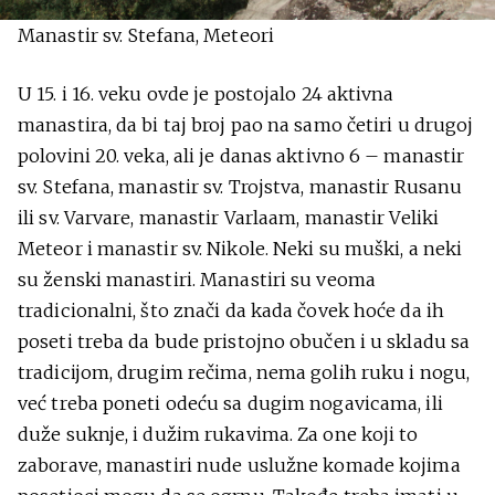
Manastir sv. Stefana, Meteori
U 15. i 16. veku ovde je postojalo 24 aktivna
manastira, da bi taj broj pao na samo četiri u drugoj
polovini 20. veka, ali je danas aktivno 6 – manastir
sv. Stefana, manastir sv. Trojstva, manastir Rusanu
ili sv. Varvare, manastir Varlaam, manastir Veliki
Meteor i manastir sv. Nikole. Neki su muški, a neki
su ženski manastiri. Manastiri su veoma
tradicionalni, što znači da kada čovek hoće da ih
poseti treba da bude pristojno obučen i u skladu sa
tradicijom, drugim rečima, nema golih ruku i nogu,
već treba poneti odeću sa dugim nogavicama, ili
duže suknje, i dužim rukavima. Za one koji to
zaborave, manastiri nude uslužne komade kojima