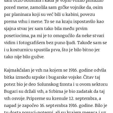
sam brzo odustala i kada je vojno vozilo prolazilo
pored mene, zamolila sam grčke vojnike da, osim
par planinara koji su već bili u kabini, povezu
prema vrhu i mene. To se na kraju ispostavilo kao
sjajna stvar jer sam tako bila među prvim
posetiocima, pa mi je to omogućilo da neke stvari
vidim i fotografišem bez puno ljudi. Takođe sam se
i u kosturnicu spustila prva, što je bilo bitno jer
tako nije bilo gužve.
Kajmakčalan je vrh na kojem se 1916. godine odvila
bitka između srpske i bugarske vojske. Čitav taj
potez bio je deo Solunskog fronta i u ovom sektoru
Bugari su držali vrh, a Srbima je bio zadatak da taj
vrh osvoje. Pripreme su krenule 12. septembra, a
napad je započeo 16. septembra 1916. godine. Bilo je
tu dosta povuci-potegni, ali su krajem meseca i uz