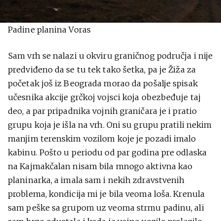
Padine planina Voras
Sam vrh se nalazi u okviru graničnog područja i nije
predviđeno da se tu tek tako šetka, pa je Žiža za
početak još iz Beograda morao da pošalje spisak
učesnika akcije grčkoj vojsci koja obezbeđuje taj
deo, a par pripadnika vojnih graničara je i pratio
grupu koja je išla na vrh. Oni su grupu pratili nekim
manjim terenskim vozilom koje je pozadi imalo
kabinu. Pošto u periodu od par godina pre odlaska
na Kajmakčalan nisam bila mnogo aktivna kao
planinarka, a imala sam i nekih zdravstvenih
problema, kondicija mi je bila veoma loša. Krenula
sam peške sa grupom uz veoma strmu padinu, ali