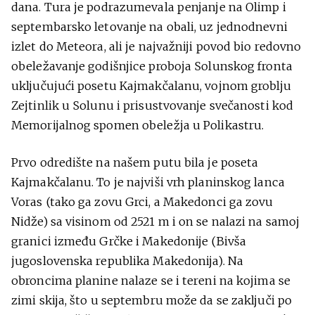
dana. Tura je podrazumevala penjanje na Olimp i
septembarsko letovanje na obali, uz jednodnevni
izlet do Meteora, ali je najvažniji povod bio redovno
obeležavanje godišnjice proboja Solunskog fronta
uključujući posetu Kajmakčalanu, vojnom groblju
Zejtinlik u Solunu i prisustvovanje svečanosti kod
Memorijalnog spomen obeležja u Polikastru.
Prvo odredište na našem putu bila je poseta
Kajmakčalanu. To je najviši vrh planinskog lanca
Voras (tako ga zovu Grci, a Makedonci ga zovu
Nidže) sa visinom od 2521 m i on se nalazi na samoj
granici između Grčke i Makedonije (Bivša
jugoslovenska republika Makedonija). Na
obroncima planine nalaze se i tereni na kojima se
zimi skija, što u septembru može da se zaključi po