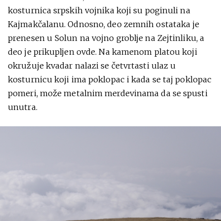
kosturnica srpskih vojnika koji su poginuli na
Kajmakčalanu. Odnosno, deo zemnih ostataka je
prenesen u Solun na vojno groblje na Zejtinliku, a
deo je prikupljen ovde. Na kamenom platou koji
okružuje kvadar nalazi se četvrtasti ulaz u
kosturnicu koji ima poklopac i kada se taj poklopac
pomeri, može metalnim merdevinama da se spusti
unutra.