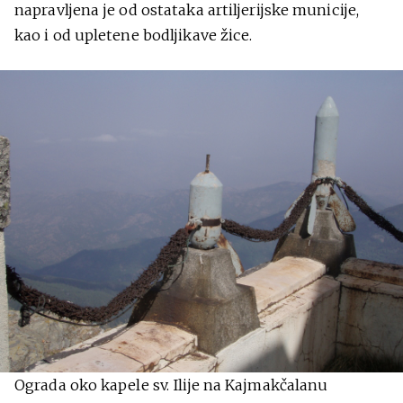
napravljena je od ostataka artiljerijske municije,
kao i od upletene bodljikave žice.
Ograda oko kapele sv. Ilije na Kajmakčalanu