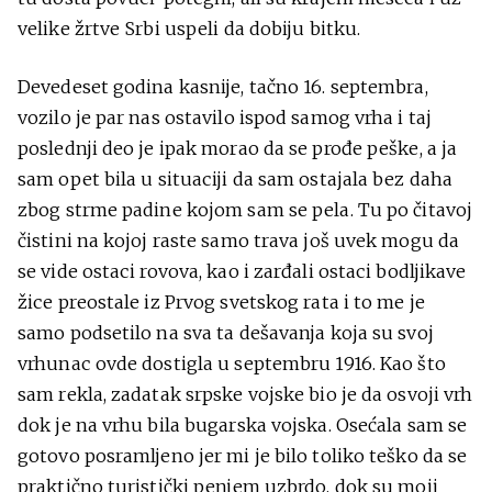
velike žrtve Srbi uspeli da dobiju bitku.
Devedeset godina kasnije, tačno 16. septembra,
vozilo je par nas ostavilo ispod samog vrha i taj
poslednji deo je ipak morao da se prođe peške, a ja
sam opet bila u situaciji da sam ostajala bez daha
zbog strme padine kojom sam se pela. Tu po čitavoj
čistini na kojoj raste samo trava još uvek mogu da
se vide ostaci rovova, kao i zarđali ostaci bodljikave
žice preostale iz Prvog svetskog rata i to me je
samo podsetilo na sva ta dešavanja koja su svoj
vrhunac ovde dostigla u septembru 1916. Kao što
sam rekla, zadatak srpske vojske bio je da osvoji vrh
dok je na vrhu bila bugarska vojska. Osećala sam se
gotovo posramljeno jer mi je bilo toliko teško da se
praktično turistički penjem uzbrdo, dok su moji