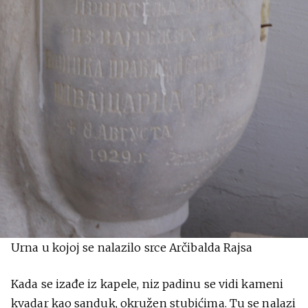
Urna u kojoj se nalazilo srce Arčibalda Rajsa
Kada se izađe iz kapele, niz padinu se vidi kameni
kvadar kao sanduk, okružen stubićima. Tu se nalazi