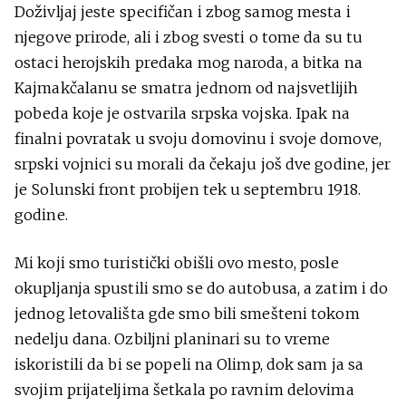
Doživljaj jeste specifičan i zbog samog mesta i
njegove prirode, ali i zbog svesti o tome da su tu
ostaci herojskih predaka mog naroda, a bitka na
Kajmakčalanu se smatra jednom od najsvetlijih
pobeda koje je ostvarila srpska vojska. Ipak na
finalni povratak u svoju domovinu i svoje domove,
srpski vojnici su morali da čekaju još dve godine, jer
je Solunski front probijen tek u septembru 1918.
godine.
Mi koji smo turistički obišli ovo mesto, posle
okupljanja spustili smo se do autobusa, a zatim i do
jednog letovališta gde smo bili smešteni tokom
nedelju dana. Ozbiljni planinari su to vreme
iskoristili da bi se popeli na Olimp, dok sam ja sa
svojim prijateljima šetkala po ravnim delovima