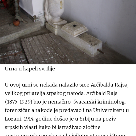
Urna u kapeli sv. Ilije
U ovoj urni se nekada nalazilo srce Arčibalda Rajsa,
velikog prijatelja srpskog naroda. Arčibald Rajs
(1875-1929) bio je nemačno-švacarski kriminolog,
forenzičar, a takođe je predavao i na Univerzitetu u
Lozani. 1914. godine došao je u Srbiju na poziv
srpskih vlasti kako bi istraživao zločine
austrougarske vojske nad civilnim stanovništvom.