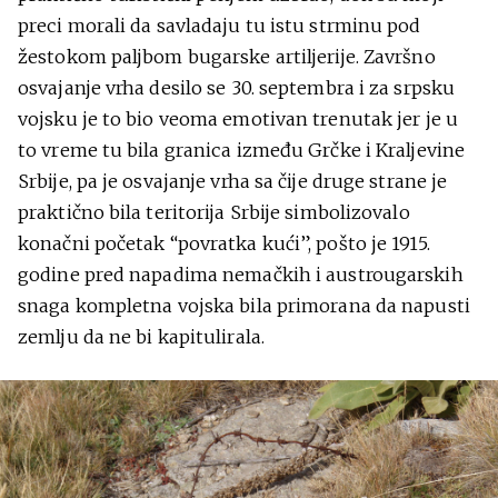
preci morali da savladaju tu istu strminu pod
žestokom paljbom bugarske artiljerije. Završno
osvajanje vrha desilo se 30. septembra i za srpsku
vojsku je to bio veoma emotivan trenutak jer je u
to vreme tu bila granica između Grčke i Kraljevine
Srbije, pa je osvajanje vrha sa čije druge strane je
praktično bila teritorija Srbije simbolizovalo
konačni početak “povratka kući”, pošto je 1915.
godine pred napadima nemačkih i austrougarskih
snaga kompletna vojska bila primorana da napusti
zemlju da ne bi kapitulirala.