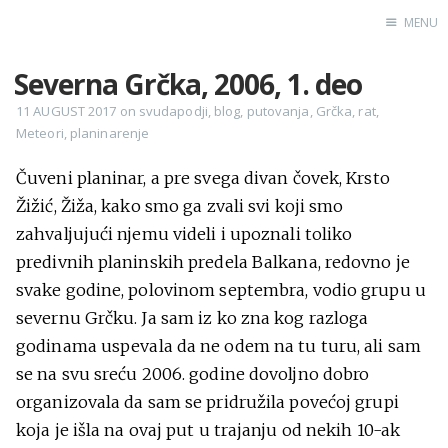
MENU
Severna Grčka, 2006, 1. deo
Home
11 AUGUST 2017
on
svudapodji
,
blog
,
putovanja
,
Grčka
,
rat
,
Meteori
,
planinarenje
Engl
Čuveni planinar, a pre svega divan čovek, Krsto
X
Žižić, Žiža, kako smo ga zvali svi koji smo
Instagram
zahvaljujući njemu videli i upoznali toliko
predivnih planinskih predela Balkana, redovno je
Pinterest
svake godine, polovinom septembra, vodio grupu u
YouTube
severnu Grčku. Ja sam iz ko zna kog razloga
godinama uspevala da ne odem na tu turu, ali sam
se na svu sreću 2006. godine dovoljno dobro
Sadržaj
organizovala da sam se pridružila povećoj grupi
koja je išla na ovaj put u trajanju od nekih 10-ak