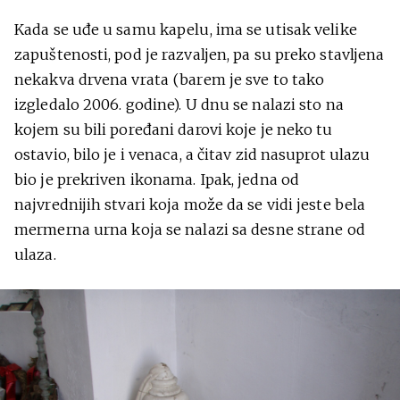
Kada se uđe u samu kapelu, ima se utisak velike
zapuštenosti, pod je razvaljen, pa su preko stavljena
nekakva drvena vrata (barem je sve to tako
izgledalo 2006. godine). U dnu se nalazi sto na
kojem su bili poređani darovi koje je neko tu
ostavio, bilo je i venaca, a čitav zid nasuprot ulazu
bio je prekriven ikonama. Ipak, jedna od
najvrednijih stvari koja može da se vidi jeste bela
mermerna urna koja se nalazi sa desne strane od
ulaza.