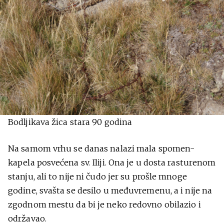
Bodljikava žica stara 90 godina
Na samom vrhu se danas nalazi mala spomen-
kapela posvećena sv. Iliji. Ona je u dosta rasturenom
stanju, ali to nije ni čudo jer su prošle mnoge
godine, svašta se desilo u međuvremenu, a i nije na
zgodnom mestu da bi je neko redovno obilazio i
održavao.